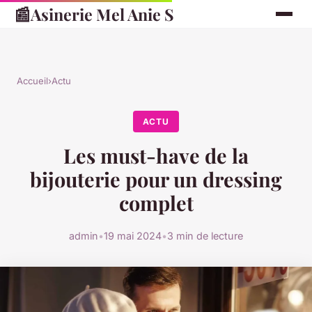
📰
Asinerie Mel Anie S
Accueil
›
Actu
ACTU
Les must-have de la
bijouterie pour un dressing
complet
admin
•
19 mai 2024
•
3 min de lecture