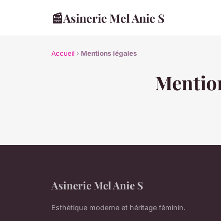
📰
Asinerie Mel Anie S
Accueil
›
Mentions légales
Mention
Asinerie Mel Anie S
Esthétique moderne et héritage féminin.