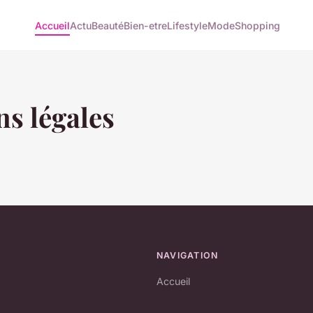
Accueil
Actu
Beauté
Bien-etre
Lifestyle
Mode
Shopping
s légales
NAVIGATION
Accueil