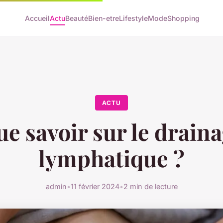
Accueil
Actu
Beauté
Bien-etre
Lifestyle
Mode
Shopping
ACTU
e savoir sur le drain
lymphatique ?
admin
•
11 février 2024
•
2 min de lecture