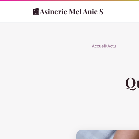
📰
Asinerie Mel Anie S
Accueil
›
Actu
Qu