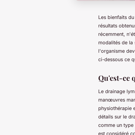
Les bienfaits d
résultats obtenu
récemment, n'ét
modalités de la 
l'organisme dev
ci-dessous ce qu
Qu'est-ce 
Le drainage lym
manœuvres manue
physiothérapie 
détails sur le d
comme un type d
est considéré c