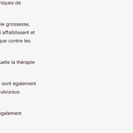
hniques de
ple grossesse,
affaiblissent et
ue contre les
elle la thérapie
e sont également
ouloureux
 également