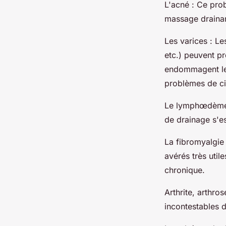
L'acné : Ce prob
massage drainan
Les varices : Le
etc.) peuvent pr
endommagent les
problèmes de ci
Le lymphœdème : 
de drainage s'es
La fibromyalgie
avérés très uti
chronique.
Arthrite, arthro
incontestables d