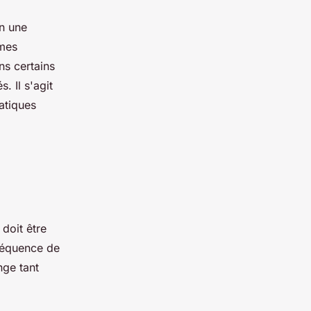
en une
èmes
ns certains
. Il s'agit
atiques
 doit être
fréquence de
nge tant