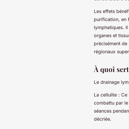
Les effets béné
purification, en
lymphatiques. I
organes et tissus
précisément de 
régionaux superf
À quoi ser
Le drainage lymp
La cellulite : Ce
combattu par le
séances pendant
décriée.